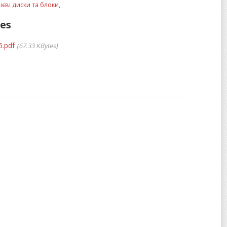
єві диски та блоки
,
les
5.pdf
67.33 KBytes