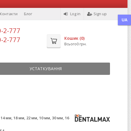
Контакти
Блог
Log in
Sign up
UA
0-2-777
0-2-777
Кошик (
0
)
Всього
0 грн.
УСТАТКУВАННЯ
 14 мм, 18 мм, 22 мм, 10 мм, 30 мм, 16
м
 S4