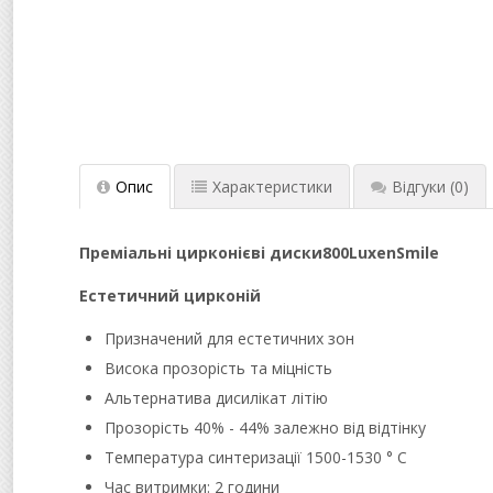
Опис
Характеристики
Відгуки
(0)
Преміальні цирконієві диски
800
Luxen
Smile
Естетичний цирконій
Призначений для естетичних зон
Висока прозорість та міцність
Альтернатива дисилікат літію
Прозорість 40% - 44% залежно від відтінку
Температура синтеризації 1500-1530 ° C
Час витримки: 2 години