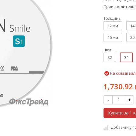
Производитель
Толщина:
12 мм
14
16 мм
20
Цвет:
S2
S1
На складі зал
1,730.92 
-
+
Купити за 1 к
Добавити у п