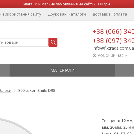
Увага. Мінімальне замовлення на сайті 7 000 грн.
и використання сайту
Друковані каталоги
Доставка і оплата
+38 (066) 34
+38 (097) 34
info@fixtrade.com.ua
Робочий час
МАТЕРІАЛИ
 блоки
800 Luxen Smile D98
Толщина
12 мм,
мм, 20 мм, 25 м
Цвет
S1, S2, S3,