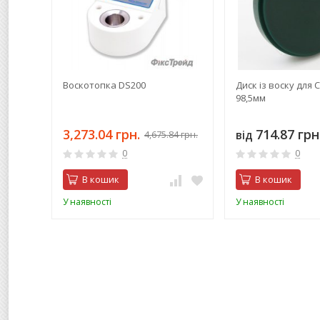
Воскотопка DS200
Диск із воску для
98,5мм
3,273.04 грн.
714.87 грн
від
4,675.84 грн.
0
0
В кошик
В кошик
У наявності
У наявності