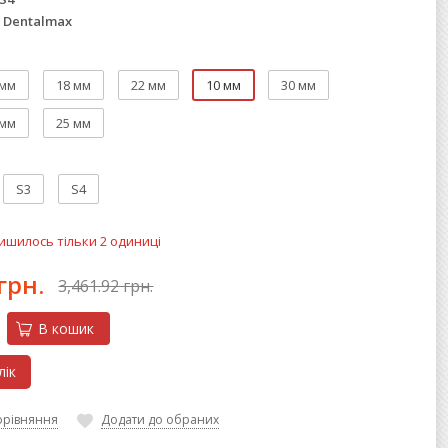
Dentalmax
 мм
18 мм
22 мм
10 мм
30 мм
 мм
25 мм
S3
S4
ишилось тільки 2 одиниці
грн.
3,461.92 грн.
В кошик
лiк
орівняння
Додати до обраних