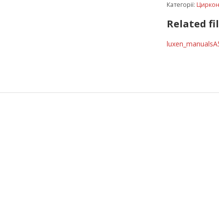
Категорії:
Цирконі
Related fi
luxen_manualsA