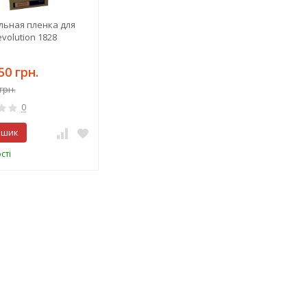
ьная пленка для
evolution 1828
50 грн.
грн.
0
ошик
сті