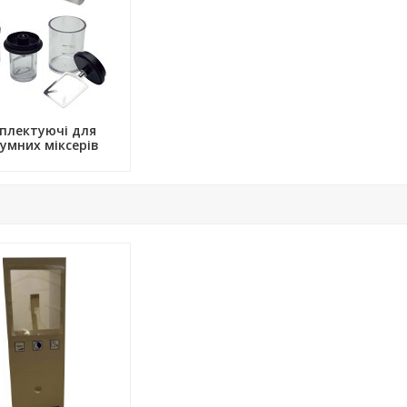
плектуючі для
умних міксерів