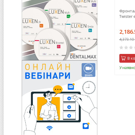
Фронтал
Twister 
2,186.
4,373.10 
В к
У наявно