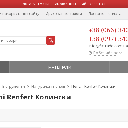
Увага. Мінімальне замовлення на сайті 7 000 грн.
и використання сайту
Друковані каталоги
Доставка і оплата
+38 (066) 34
+38 (097) 34
info@fixtrade.com.ua
Робочий час
МАТЕРІАЛИ
Інструменти
Натуральні пензлі
Пензлі Renfert Колински
лі Renfert Колински