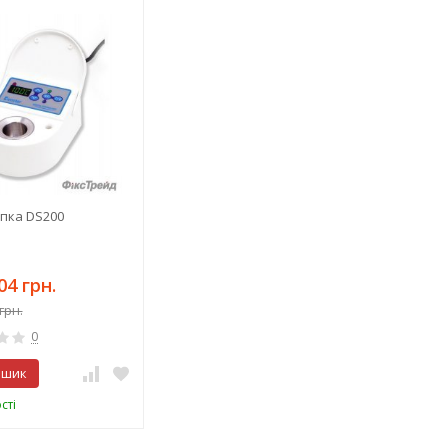
пка DS200
04 грн.
грн.
0
ошик
сті