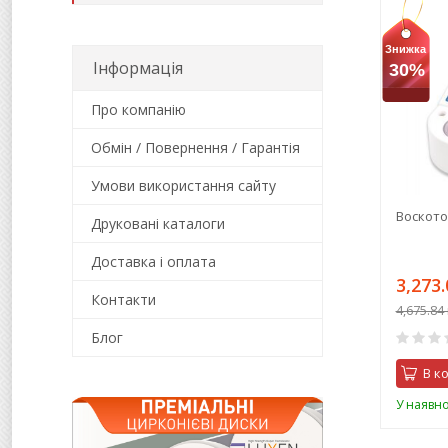
Знижка
Інформація
30%
Про компанію
Обмін / Повернення / Гарантія
Умови використання сайту
Воското
Друковані каталоги
Доставка і оплата
3,273.
Контакти
4,675.84 
Блог
В к
У наявно