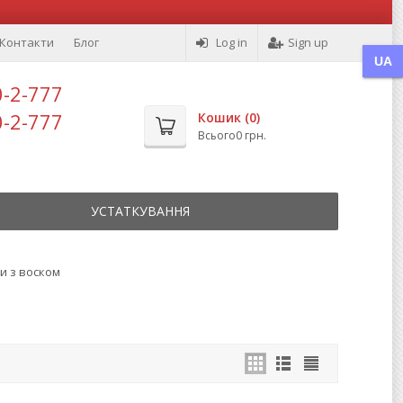
Контакти
Блог
Log in
Sign up
UA
0-2-777
0-2-777
Кошик (
0
)
Всього
0 грн.
УСТАТКУВАННЯ
и з воском