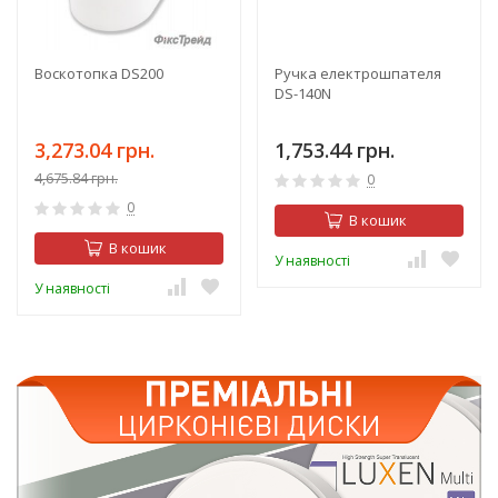
Воскотопка DS200
Ручка електрошпателя
DS-140N
3,273.04 грн.
1,753.44 грн.
4,675.84 грн.
0
0
В кошик
В кошик
У наявності
У наявності