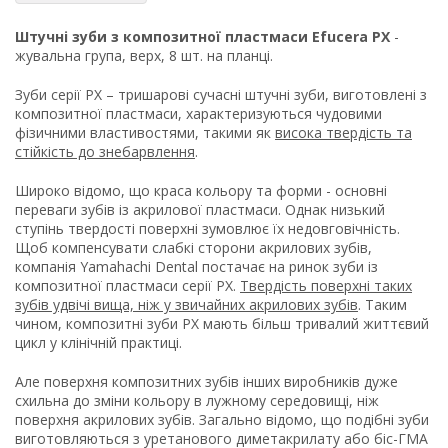
Штучні зуби з композитної пластмаси Efucera PX
-
жувальна група, верх, 8 шт. на планці.
Зуби серії PX – тришарові сучасні штучні зуби, виготовлені з
композитної пластмаси, характеризуються чудовими
фізичними властивостями, такими як
висока твердість та
стійкість до знебарвлення
.
Широко відомо, що краса кольору та форми - основні
переваги зубів із акрилової пластмаси. Однак низький
ступінь твердості поверхні зумовлює їх недовговічність.
Щоб компенсувати слабкі сторони акрилових зубів,
компанія Yamahachi Dental постачає на ринок зуби із
композитної пластмаси серії PX.
Твердість поверхні таких
зубів удвічі вища, ніж у звичайних акрилових зубів
. Таким
чином, композитні зуби PX мають більш тривалий життєвий
цикл у клінічній практиці.
Але поверхня композитних зубів інших виробників дуже
схильна до зміни кольору в лужному середовищі, ніж
поверхня акрилових зубів. Загально відомо, що подібні зуби
виготовляються з уретанового диметакрилату або біс-ГМА