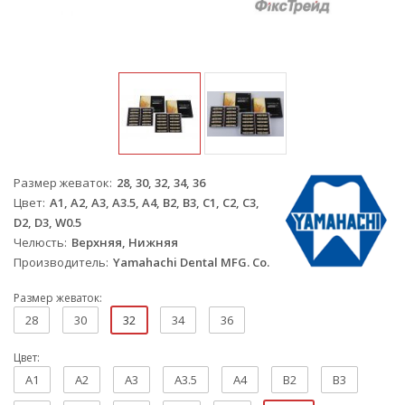
Размер жеваток
28, 30, 32, 34, 36
Цвет
A1, A2, A3, A3.5, A4, B2, B3, C1, C2, C3,
D2, D3, W0.5
Челюсть
Верхняя, Нижняя
Производитель
Yamahachi Dental MFG. Co.
Размер жеваток:
28
30
32
34
36
Цвет:
A1
A2
A3
A3.5
A4
B2
B3