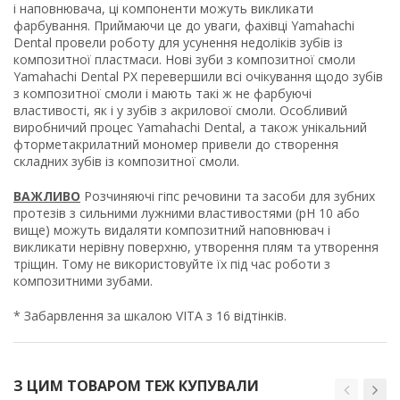
і наповнювача, ці компоненти можуть викликати
фарбування. Приймаючи це до уваги, фахівці Yamahachi
Dental провели роботу для усунення недоліків зубів із
композитної пластмаси.
Нові зуби з композитної смоли
Yamahachi Dental PX перевершили всі очікування щодо зубів
з композитної смоли і мають такі ж не фарбуючі
властивості, як і у зубів з акрилової смоли. Особливий
виробничий процес Yamahachi Dental, а також унікальний
фторметакрилатний мономер привели до створення
складних зубів із композитної смоли.
ВАЖЛИВО
Розчиняючі гіпс речовини та засоби для зубних
протезів з сильними лужними властивостями (pH 10 або
вище) можуть видаляти композитний наповнювач і
викликати нерівну поверхню, утворення плям та утворення
тріщин.
Тому не використовуйте їх під час роботи з
композитними зубами.
* Забарвлення за шкалою VITA з 16 відтінків.
З ЦИМ ТОВАРОМ ТЕЖ КУПУВАЛИ